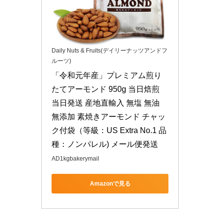
Daily Nuts & Fruits(デイリーナッツアンドフ
ルーツ)
「令和元年産」プレミアム煎り
たてアーモンド 950g 当日焙煎 
当日発送 産地直輸入 無塩 無油 
無添加 素焼きアーモンド チャッ
ク付袋（等級：US Extra No.1 品
種：ノンパレル) メール便発送
AD1kgbakerymail
Amazonで見る