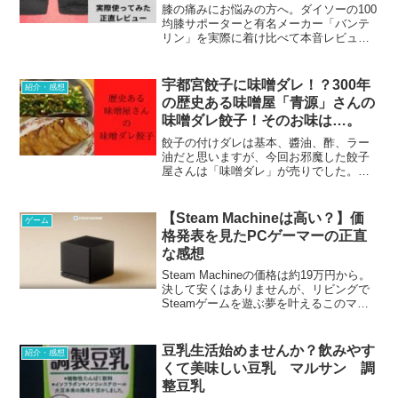
レビュー【2026最新追記】
膝の痛みにお悩みの方へ。ダイソーの100
均膝サポーターと有名メーカー「バンテ
リン」を実際に着け比べて本音レビュ
ー！日常生活での使い心地や、2026年現
在の最新情報、ランニングで膝を痛めた
筆者の体験談を交えて、後悔しない選び
宇都宮餃子に味噌ダレ！？300年
紹介・感想
方を解説します。
の歴史ある味噌屋「青源」さんの
味噌ダレ餃子！そのお味は…。
餃子の付けダレは基本、醬油、酢、ラー
油だと思いますが、今回お邪魔した餃子
屋さんは「味噌ダレ」が売りでした。味
噌と餃子の「青源」さん。長い歴史があ
る味噌屋さんの特製味噌ダレ餃子の紹介
です。味噌ダレと餃子は合うのか？その
【Steam Machineは高い？】価
ゲーム
お味は…。
格発表を見たPCゲーマーの正直
な感想
Steam Machineの価格は約19万円から。
決して安くはありませんが、リビングで
Steamゲームを遊ぶ夢を叶えるこのマシ
ンに、PCゲーマーの私が心底ワクワクす
る理由と、冷静なスペック評価、購入前
に知っておきたい注意点を正直にまとめ
豆乳生活始めませんか？飲みやす
紹介・感想
ました。
くて美味しい豆乳 マルサン 調
整豆乳