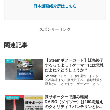
日本漫画紹介所はこちら
スポンサーリンク
関連記事
【Steamギフトカード】販売終了
ゲーム
するってよ…！ゲーマーには悲報
だよね？どうしようか？
Steamギフトカード（物理カード）が
2026年末までに販売終了へ。詐欺対策が
理由とのことですが、ゲーマーにとって
は悲しいお知らせです。私自身も友人と
愛用していた思い出のギフトカードにつ
いて、販売終了の理由やデジタル版の対
膝サポーターで痛み軽減！
お悩み解決
応、正直な感想を熱く語ります。
DAISO（ダイソー）は100均超え
のクオリティ？バンテリンと比較