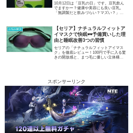
10月12日は「豆乳の日」です。豆乳飲ん
でますかー？健康や美容にも良い豆乳。
「無調製だと飲みづらい？マズい？」そ
んなあなたに調製豆乳！ほのかに甘く、
まろやかで飲みやすい味わいになってま
す。慣れれば美味しくいただけますよ。
【セリア】ナチュラルフィットア
お悩み解決
健康のためにも調整豆乳いかがですか？
イマスクで快眠🕶️予備買いした理
由と睡眠改善3つの習慣
セリアの「ナチュラルフィットアイマス
ク」を徹底レビュー！100円で手に入る驚
きの開放感と、まつ毛に優しい立体構造
の魅力を詳しく紹介します。私が実践し
て効果があった「睡眠改善の3つの習慣」
も公開！今日からあなたも快眠生活を始
めませんか？
スポンサーリンク