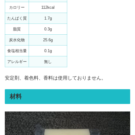
カロリー
112kcal
たんぱく質
1.7g
脂質
0.3g
炭水化物
25.6g
食塩相当量
0.1g
アレルギー
無し
安定剤、着色料、香料は使用しておりません。
材料