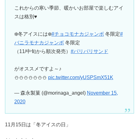
これからの寒い季節、暖かいお部屋で楽しむアイ
スは格別♥
❄️冬アイスには❄️
#チョコモナカジャンボ
冬限定
#
バニラモナカジャンボ
冬限定
（11/中旬から順次発売）
#パリパリサンド
がオススメですよ～♪
⛄⛄⛄⛄⛄⛄⛄
pic.twitter.com/yUSPSmX51K
— 森永製菓 (@morinaga_angel)
November 15,
2020
11月15日は「冬アイスの日」