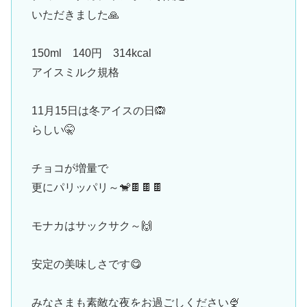
いただきました🙏
150ml 140円 314kcal
アイスミルク規格
11月15日は冬アイスの日🙉
らしい🤫
チョコが増量で
更にパリッパリ～🐒🍫🍫🍫
モナカはサックサク～🙌
安定の美味しさです😋
みなさまも素敵な夜をお過ごしください🍨