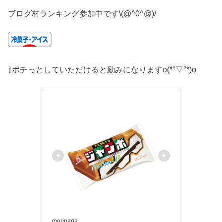
ブログ村ランキング参加中です\(@^0^@)/
⇧ポチっとしていただけると励みになりますo(*°▽°*)o
morinaga