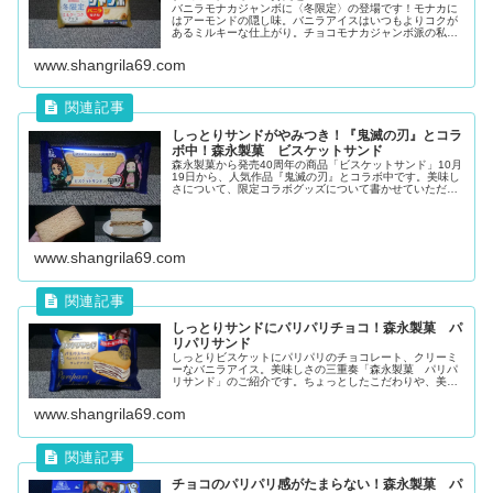
バニラモナカジャンボに〈冬限定〉の登場です！モナカに
はアーモンドの隠し味。バニラアイスはいつもよりコクが
あるミルキーな仕上がり。チョコモナカジャンボ派の私で
すが、美味しいバニラアイスに心揺らぎました。冬限定の
特別な美味しさ、この機会に是非。
www.shangrila69.com
しっとりサンドがやみつき！『鬼滅の刃』とコラ
ボ中！森永製菓 ビスケットサンド
森永製菓から発売40周年の商品「ビスケットサンド」10月
19日から、人気作品『鬼滅の刃』とコラボ中です。美味し
さについて、限定コラボグッズについて書かせていただい
てます。サンドアイスといったらコレ！ってくらいの定番
商品。美味しいアイスをこの...
www.shangrila69.com
しっとりサンドにパリパリチョコ！森永製菓 パ
リパリサンド
しっとりビスケットにパリパリのチョコレート、クリーミ
ーなバニラアイス。美味しさの三重奏「森永製菓 パリパ
リサンド」のご紹介です。ちょっとしたこだわりや、美味
しさの秘密についも書かせていただきました。ちょっと贅
沢なサンドアイスで癒しのひと時を...
www.shangrila69.com
チョコのパリパリ感がたまらない！森永製菓 パ