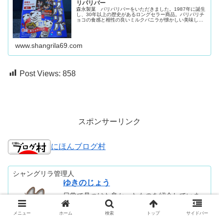
リパリバー
森永製菓 パリパリバーをいただきました。1987年に誕生
し、30年以上の歴史があるロングセラー商品。パリパリチ
ョコの食感と相性の良いミルクバニラが懐かしい美味し
さ。8本入りのファミリーサイズもありがたい。映画公開
記念で『名探偵コナン』とコラ...
www.shangrila69.com
Post Views:
858
スポンサーリンク
にほんブログ村
シャングリラ管理人
ゆきのじょう
日常で見つけた良かったものを紹介していま
す。
漫画、音楽、映画、ガジェット、お悩み解決
メニュー
ホーム
検索
トップ
サイドバー