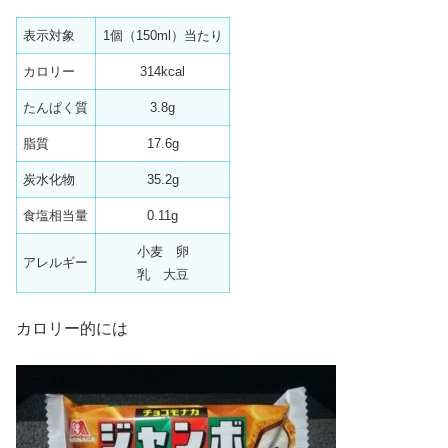
表示対象
1個（150ml）当たり
カロリー
314kcal
たんぱく質
3.8g
脂質
17.6g
炭水化物
35.2g
食塩相当量
0.11g
小麦 卵
アレルギー
乳 大豆
カロリー的には