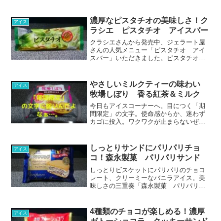
ズンに芳醇なラム酒がたまらない一品。
140円というお手後お価格でパティシエが
こだわりを積み重ねた味が楽しめます。
濃厚なピスタチオの美味しさ！ク
アイス
ラムレーズン好きな方は是非。
ラシエ ピスタチオ アイスバー
クラシエさんから発売中、ジェラート屋
さんの人気メニュー「ピスタチオ アイ
スバー」いただきました。ピスタチオの
濃厚な味わいがクセになりそうな一品。
なめらかでコクもありピスタチオをお手
軽なアイスバーで堪能できます。ピスタ
やさしいミルクティーの味わい
アイス
チオ好きな方におすすめですよ。
牧場しぼり 香る紅茶＆ミルク
今日もアイスコーナーへ。目につく「期
間限定」の文字。使命感からか、迷わず
カゴに投入。ワクワクが止まらないぜ！
冬でも、冷え性でも、アイス止められま
せん。牧場しぼりといえばバニラです
が、期間限定フレーバー「香る紅茶＆ミ
しっとりサンドにパリパリチョ
アイス
ルク」そのお味はいかに。
コ！森永製菓 パリパリサンド
しっとりビスケットにパリパリのチョコ
レート、クリーミーなバニラアイス。美
味しさの三重奏「森永製菓 パリパリサ
ンド」のご紹介です。ちょっとしたこだ
わりや、美味しさの秘密についも書かせ
ていただきました。ちょっと贅沢なサン
4種類のチョコが楽しめる！濃厚
アイス
ドアイスで癒しのひと時を。