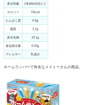
表示対象
1本(40ml)当たり
カロリー
72kcal
たんぱく質
0.8g
脂質
3.1g
炭水化物
10.1g
食塩相当量
0.03g
アレルギー
乳成分
ホームランバーで有名なメイトーさんの商品。