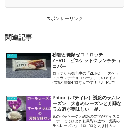
スポンサーリンク
関連記事
砂糖と糖類ゼロ！ロッテ
アイス
ZERO ビスケットクランチチョ
コバー
ロッテから発売中の「ZERO ビスケッ
トクランチチョコバー」。このアイス、
砂糖と糖類ゼロなんです！「ZEROで間
食をおいしく楽しく」がコンセプトの
「ZERO」シリーズのアイスバー。健康
面を気にされてる方には嬉しい商品です
Pâtiré（パティレ）誘惑のラムレ
アイス
ね。気になるそのお味は？
ーズン 大きめレーズンと芳醇な
ラム酒が美味しい一品。
紫のパッケージと誘惑の文字がアイスコ
ーナーにてひときわ異彩を放つ「誘惑の
ラムレーズン」ゴロゴロと大き目のレー