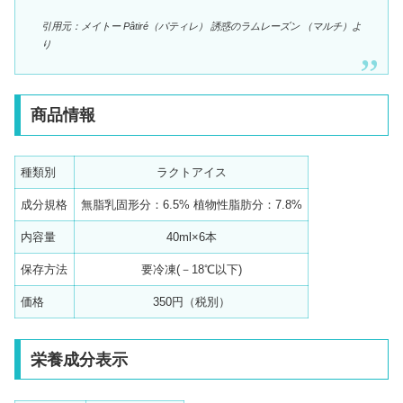
引用元：メイトー Pâtiré（パティレ） 誘惑のラムレーズン （マルチ）よ
り
商品情報
種類別
ラクトアイス
成分規格
無脂乳固形分：6.5% 植物性脂肪分：7.8%
内容量
40ml×6本
保存方法
要冷凍(－18℃以下)
価格
350円（税別）
栄養成分表示