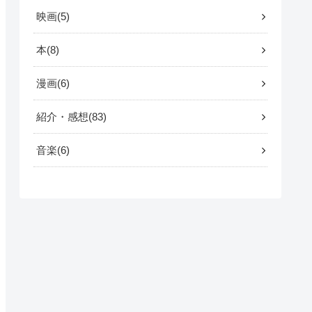
映画
5
本
8
漫画
6
紹介・感想
83
音楽
6