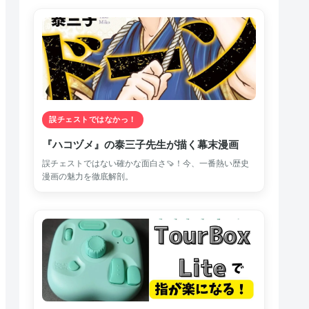
誤チェストではなかっ！
『ハコヅメ』の泰三子先生が描く幕末漫画
誤チェストではない確かな面白さ🍠！今、一番熱い歴史
漫画の魅力を徹底解剖。