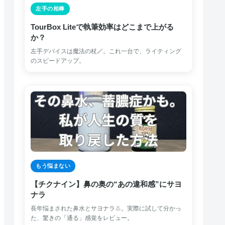
左手の相棒
TourBox Liteで執筆効率はどこまで上がる
か？
左手デバイスは魔法の杖🪄。これ一台で、ライティング
のスピードアップ。
もう悩まない
【チクナイン】鼻の奥の“あの違和感”にサヨ
ナラ
長年悩まされた鼻水とサヨナラ👃。実際に試して分かっ
た、驚きの「通る」感覚をレビュー。