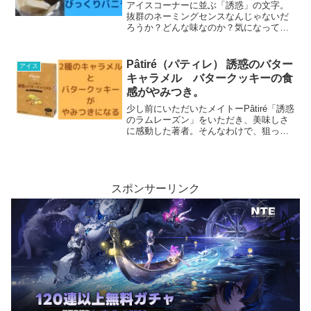
アイスコーナーに並ぶ「誘惑」の文字。
抜群のネーミングセンスなんじゃないだ
ろうか？どんな味なのか？気になって仕
方がない。迷わずカゴに投入します。そ
の結果、「バニラアイス」に衝撃を受け
ることに。「な、なんじゃこりゃー」と
Pâtiré（パティレ） 誘惑のバター
アイス
いう心の叫びと共に、私はカップを二度
キャラメル バタークッキーの食
見したのでした…。
感がやみつき。
少し前にいただいたメイトーPâtiré「誘惑
のラムレーズン」をいただき、美味しさ
に感動した著者。そんなわけで、狙って
いた「Pâtiré（パティレ）」のラインナッ
プ。今回は「誘惑のバターキャラメル」
をいただいてみました。こちらも美味し
い一品。流石いい仕事してます、メイト
ーさん。
スポンサーリンク