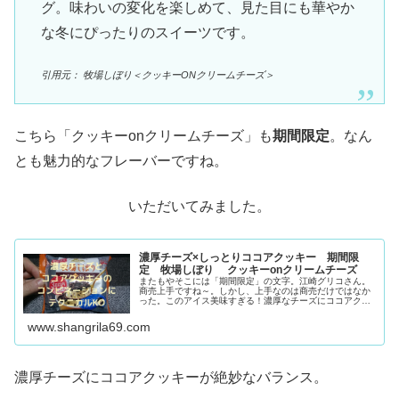
グ。味わいの変化を楽しめて、見た目にも華やか
な冬にぴったりのスイーツです。
引用元： 牧場しぼり＜クッキーONクリームチーズ＞
こちら「クッキーonクリームチーズ」も
期間限定
。なん
とも魅力的なフレーバーですね。
いただいてみました。
濃厚チーズ×しっとりココアクッキー 期間限
定 牧場しぼり クッキーonクリームチーズ
またもやそこには「期間限定」の文字。江崎グリコさん。
商売上手ですね～。しかし、上手なのは商売だけではなか
った。このアイス美味すぎる！濃厚なチーズにココアクッ
キーのコンビネーション。思わず参りましたと言いたくな
る美味しさ。チーズ好きなら買うべ...
www.shangrila69.com
濃厚チーズにココアクッキーが絶妙なバランス。