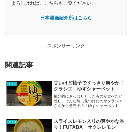
よろしければ、こちらもご覧ください。
日本漫画紹介所はこちら
スポンサーリンク
関連記事
甘いけど柚子ですっきり爽やか！
アイス
クラシエ ゆずシャーベット
気分的にさっぱりとしたものが食べたい
感じ。そんな時に見つけたのがクラシエ
さんから発売中の「ゆずシャーベット」
でした。ちょっと甘過ぎる感もあります
が、柚子フレーバーということで爽や
か。さっぱりとした味わいで今の季節に
スライスレモン入りの爽やかな香
アイス
ピッタリです。見かけた際は是非。
り！FUTABA サクレレモン