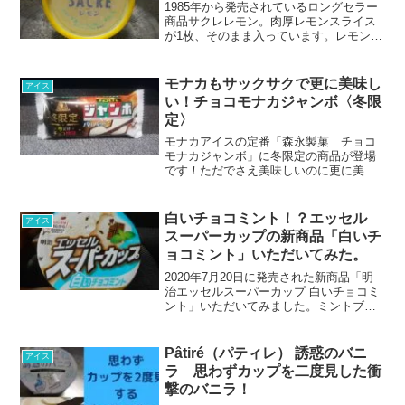
1985年から発売されているロングセラー
商品サクレレモン。肉厚レモンスライス
が1枚、そのまま入っています。レモン氷
は甘過ぎず、程良い感じで食べやすい。
アレンジでお酒と一緒に楽しむのもいい
かも。レモンフレーバーなのでさっぱり
モナカもサックサクで更に美味し
アイス
いただける氷菓です。
い！チョコモナカジャンボ〈冬限
定〉
モナカアイスの定番「森永製菓 チョコ
モナカジャンボ」に冬限定の商品が登場
です！ただでさえ美味しいのに更に美味
しくなってるキケンなモナカアイス。リ
ピート必須の美味しさに仕上がってま
す。順次切替で、無くなり次第終了との
白いチョコミント！？エッセル
アイス
こと。なので、この機会に是非。
スーパーカップの新商品「白いチ
ョコミント」いただいてみた。
2020年7月20日に発売された新商品「明
治エッセルスーパーカップ 白いチョコミ
ント」いただいてみました。ミントブル
ーのカラーではなく「白い」チョコミン
ト。いつもの「エッセルスーパーカッ
プ」のボリューム感はそのままに「チョ
Pâtiré（パティレ） 誘惑のバニ
アイス
コミント味」が仲間入りです。そのお味
ラ 思わずカップを二度見した衝
は…？
撃のバニラ！