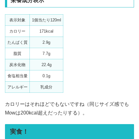
栄養成分表示
表示対象
1個当たり120ml
カロリー
171kcal
たんぱく質
2.9g
脂質
7.7g
炭水化物
22.4g
食塩相当量
0.1g
アレルギー
乳成分
カロリーはそれほどでもないですね（同じサイズ感でも
Mowは200kcal超えだったりする）。
実食！